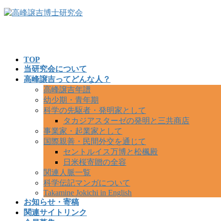
コ
ナ
ン
ビ
テ
ゲ
ン
ー
ツ
シ
TOP
へ
ョ
当研究会について
ス
ン
高峰譲吉ってどんな人？
キ
に
高峰譲吉年譜
ッ
移
幼少期・青年期
プ
動
科学の先駆者・発明家として
タカジアスターゼの発明と三共商店
事業家・起業家として
国際親善・民間外交を通じて
セントルイス万博と松楓殿
日米桜寄贈の全容
関連人脈一覧
科学伝記マンガについて
Takamine Jokichi in English
お知らせ・寄稿
関連サイトリンク