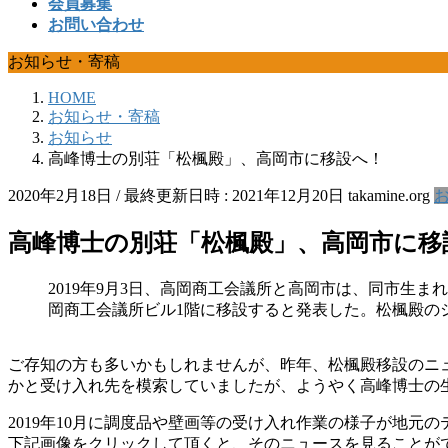
会員募集
お問い合わせ
お知らせ・寄稿
HOME
お知らせ・寄稿
お知らせ
高峰博士の別荘「松楓殿」、高岡市に移設へ！
2020年2月18日
/ 最終更新日時 :
2021年12月20日
takamine.org
高峰博士の別荘「松楓殿」、高岡市に移
2019年9月3日、高岡商工会議所と高岡市は、同市
岡商工会議所ビル1階に移設すると発表した。松楓殿の
ご存知の方も多いかもしれませんが、昨年、松楓殿移設のニ
かと受け入れ先を模索していましたが、ようやく高峰博士の
2019年10月に調度品や壁画等の受け入れ作業の様子が地元
下記画像をクリックして頂くと、そのニュースを見ることができ