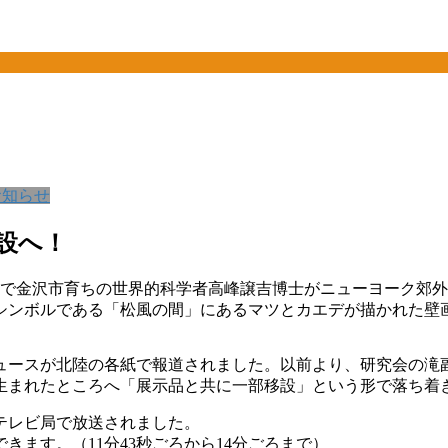
お知らせ
設へ！
生まれで金沢市育ちの世界的科学者高峰譲吉博士がニューヨーク郊
シンボルである「松風の間」にあるマツとカエデが描かれた壁
ュースが北陸の各紙で報道されました。以前より、研究会の滝
生まれたところへ「展示品と共に一部移設」という形で落ち着
のテレビ局で放送されました。
ます。（11分43秒ごろから14分ごろまで）