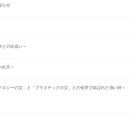
知らせ
本との出会い～
かれ方～
ノロジーの父」と「プラスチックの父」との化学で結ばれた強い絆～