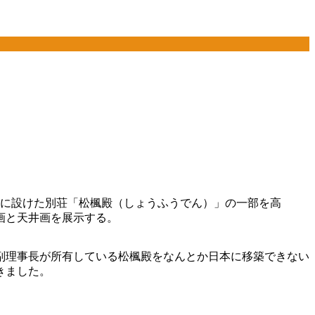
外に設けた別荘「松楓殿（しょうふうでん）」の一部を高
画と天井画を展示する。
副理事長が所有している松楓殿をなんとか日本に移築できない
きました。