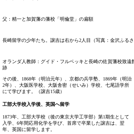
父：精一と加賀藩の藩校「明倫堂」の扁額
長崎留学の少年たち。譲吉は右から2人目（写真：金沢ふる
オランダ人教師：グイド・フルベッキと長崎の佐賀藩校致遠
跡
その後、1868年（明治元年）、京都の兵学塾、1869年（明治
2年）、大阪医学校、大阪舎密（せいみ）学校、七尾語学所
にて学びます。（譲吉15歳）
工部大学校入学後、英国へ留学
1873年、工部大学校（後の東京大学工学部）第1期生として
入学、6年間応用化学を学び、首席で卒業した譲吉は、翌
年、英国に留学します。