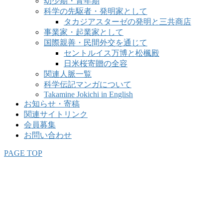
幼少期・青年期
科学の先駆者・発明家として
タカジアスターゼの発明と三共商店
事業家・起業家として
国際親善・民間外交を通じて
セントルイス万博と松楓殿
日米桜寄贈の全容
関連人脈一覧
科学伝記マンガについて
Takamine Jokichi in English
お知らせ・寄稿
関連サイトリンク
会員募集
お問い合わせ
PAGE TOP