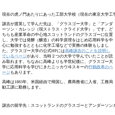
現在の虎ノ門あたりにあった工部大学校（現在の東京大学工
譲吉が渡英して学んだ先は、「グラスゴー大学」と「アンダ
ーソン・カレッジ（現ストラス・クライド大学）」です。ど
ちらも産業革命の中心地スコットランドのグラスゴーに位置
し、大学では発酵（醸造）の科学原理をはじめ応用科学を中
心に勉強するとともに化学工場などで実務の体験もしまし
た。グラスゴー大学の公式HPには
高峰譲吉のことを説明し
ているページ
があり、当時２つの大学で学んでいたことが読
み取れます。ちなみに高峰よりも半世紀後に、グラスゴー大
学に応用科学を学びにきたニッカウヰスキーの
竹鶴政孝のペ
ージ
もあります。
高峰は1883年、米国経由で帰国し、農商務省に入省、工務局
勧工課に勤務します。
譲吉の留学先：スコットランドのグラスゴーとアンダーソンカ