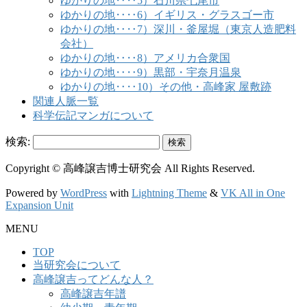
ゆかりの地‥‥5）石川県七尾市
ゆかりの地‥‥6）イギリス・グラスゴー市
ゆかりの地‥‥7）深川・釜屋堀（東京人造肥料
会社）
ゆかりの地‥‥8）アメリカ合衆国
ゆかりの地‥‥9）黒部・宇奈月温泉
ゆかりの地‥‥10）その他・高峰家 屋敷跡
関連人脈一覧
科学伝記マンガについて
検索:
Copyright © 高峰譲吉博士研究会 All Rights Reserved.
Powered by
WordPress
with
Lightning Theme
&
VK All in One
Expansion Unit
MENU
TOP
当研究会について
高峰譲吉ってどんな人？
高峰譲吉年譜