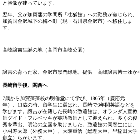
と胸像が建っています。
翌年、父が加賀藩の学問所「壮猶館」への勤務が命じられ、
加賀国金沢城下の梅本町（現・石川県金沢市）へ移住しま
す。
高峰譲吉生誕の地（高岡市高峰公園）
譲吉の育った家、金沢市黒門緑地。提供：高峰譲吉博士ゆか
長崎留学後、関西へ
7歳から加賀藩藩校の明倫堂にて学び、1865年（慶応元
年）、11歳の時、留学生に選ばれ、長崎で3年間英語などを
学びます。譲吉が在籍した長崎の致遠館は、オランダ人宣教
師グイド・フルベッキが英語教師として迎えられ、多くの俊
秀を輩出、明治の立国を助けました。致遠館の同窓生には、
小村寿太郎（外務大臣）、大隈重信（総理大臣、早稲田大学
創立）らがいます。