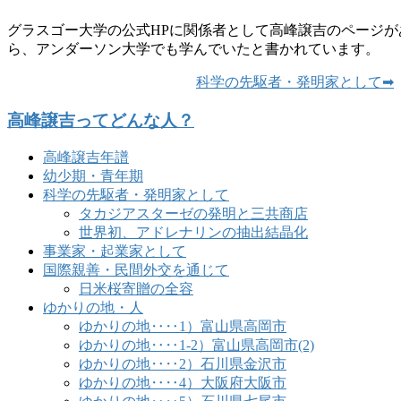
グラスゴー大学の公式HPに関係者として高峰譲吉のページが
ら、アンダーソン大学でも学んでいたと書かれています。
科学の先駆者・発明家として➡
高峰譲吉ってどんな人？
高峰譲吉年譜
幼少期・青年期
科学の先駆者・発明家として
タカジアスターゼの発明と三共商店
世界初、アドレナリンの抽出結晶化
事業家・起業家として
国際親善・民間外交を通じて
日米桜寄贈の全容
ゆかりの地・人
ゆかりの地‥‥1）富山県高岡市
ゆかりの地‥‥1-2）富山県高岡市(2)
ゆかりの地‥‥2）石川県金沢市
ゆかりの地‥‥4）大阪府大阪市