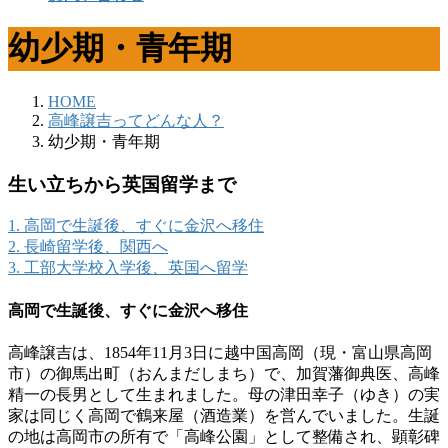
幼少期・青年期
HOME
高峰譲吉ってどんな人？
幼少期・青年期
生い立ちから英国留学まで
1. 高岡で生誕後、すぐに金沢へ移住
2. 長崎留学後、関西へ
3. 工部大学校入学後、英国へ留学
高岡で生誕後、すぐに金沢へ移住
高峰譲吉は、1854年11月3日に越中国高岡（現・富山県高岡
市）の御馬出町（おんまだしまち）で、加賀藩御典医、高峰
精一の長男として生まれました。母の津田幸子（ゆき）の実
家は同じく高岡で鶴来屋（酒造業）を営んでいました。生誕
の地は高岡市の所有で「高峰公園」として整備され、顕彰碑