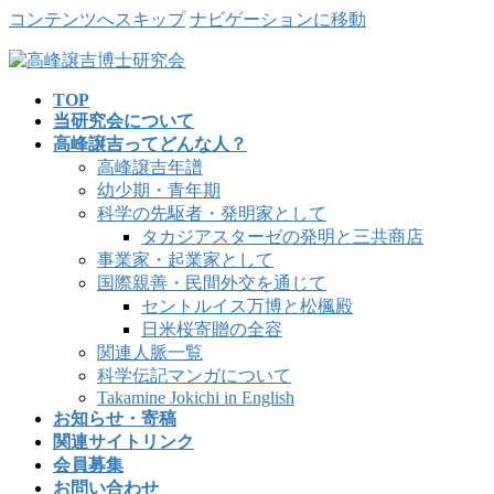
コンテンツへスキップ
ナビゲーションに移動
TOP
当研究会について
高峰譲吉ってどんな人？
高峰譲吉年譜
幼少期・青年期
科学の先駆者・発明家として
タカジアスターゼの発明と三共商店
事業家・起業家として
国際親善・民間外交を通じて
セントルイス万博と松楓殿
日米桜寄贈の全容
関連人脈一覧
科学伝記マンガについて
Takamine Jokichi in English
お知らせ・寄稿
関連サイトリンク
会員募集
お問い合わせ