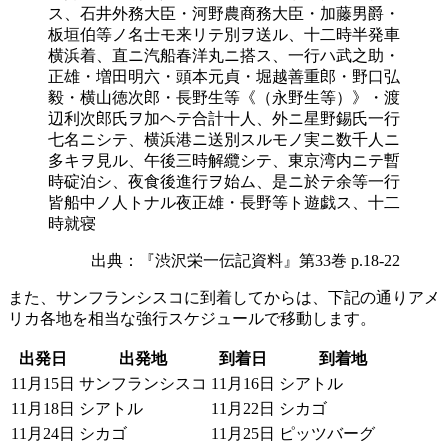
ス、石井外務大臣・河野農商務大臣・加藤男爵・
板垣伯等ノ名士モ来リテ別ヲ送ル、十二時半発車
横浜着、直ニ汽船春洋丸ニ搭ス、一行ハ武之助・
正雄・増田明六・頭本元貞・堀越善重郎・野口弘
毅・横山徳次郎・長野生等《（永野生等）》・渡
辺利次郎氏ヲ加ヘテ合計十人、外ニ星野錫氏一行
七名ニシテ、横浜港ニ送別スルモノ実ニ数千人ニ
多キヲ見ル、午後三時解纜シテ、東京湾内ニテ暫
時碇泊シ、夜食後進行ヲ始ム、是ニ於テ余等一行
皆船中ノ人トナル夜正雄・長野等ト遊戯ス、十二
時就寝
出典：『渋沢栄一伝記資料』第33巻 p.18-22
また、サンフランシスコに到着してからは、下記の通りアメ
リカ各地を相当な強行スケジュールで移動します。
出発日
出発地
到着日
到着地
11月15日
サンフランシスコ
11月16日
シアトル
11月18日
シアトル
11月22日
シカゴ
11月24日
シカゴ
11月25日
ピッツバーグ