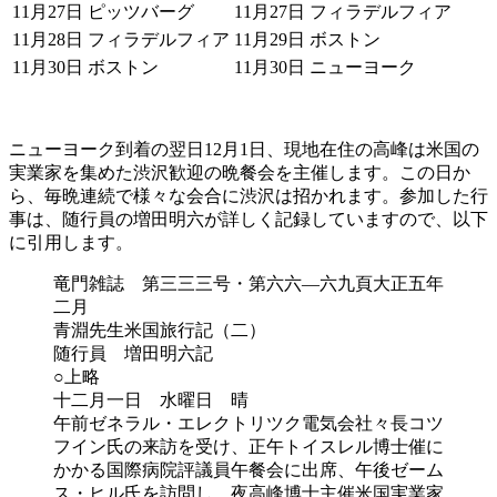
11月27日
ピッツバーグ
11月27日
フィラデルフィア
11月28日
フィラデルフィア
11月29日
ボストン
11月30日
ボストン
11月30日
ニューヨーク
ニューヨーク到着の翌日12月1日、現地在住の高峰は米国の
実業家を集めた渋沢歓迎の晩餐会を主催します。この日か
ら、毎晩連続で様々な会合に渋沢は招かれます。参加した行
事は、随行員の増田明六が詳しく記録していますので、以下
に引用します。
竜門雑誌 第三三三号・第六六―六九頁大正五年
二月
青淵先生米国旅行記（二）
随行員 増田明六記
○上略
十二月一日 水曜日 晴
午前ゼネラル・エレクトリツク電気会社々長コツ
フイン氏の来訪を受け、正午トイスレル博士催に
かかる国際病院評議員午餐会に出席、午後ゼーム
ス・ヒル氏を訪問し、夜高峰博士主催米国実業家