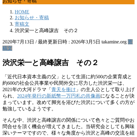
お知らせ・寄稿
HOME
お知らせ・寄稿
寄稿文
渋沢栄一と高峰譲吉 その２
2020年7月13日
/ 最終更新日時 :
2026年3月5日
takamine.org
寄
稿文
渋沢栄一と高峰譲吉 その２
「近代日本資本主義の父」として生涯に約500の企業育成と
約600の社会公共事業や民間外交に尽力した渋沢栄一は、
2021年の大河ドラマ「
青天を衝け
」の主人公として取り上げ
られ、
2024年発行の新紙幣一万円札の肖像画
になることが決
まっています。改めて脚光を浴びた渋沢について多くの方が
勉強しているようです。
そんな中、渋沢と高峰譲吉の関係について色々とご質問やお
問合せを頂く機会が増えてきました。当研究会としても興味
深いテーマですので、様々な角度から渋沢と高峰の交流を紐