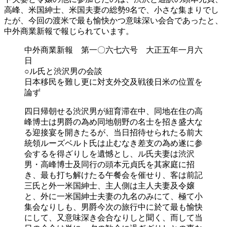
高峰、米国紳士、米国夫妻の総勢9名で、小さな集まりでし
たが、今回の渡米で最も愉快かつ意味深い会合であったと、
中外商業新報で報じられています。
中外商業新報 第一〇六七六号 大正五年一月六
日
○ル氏と渋沢男の会談
日本移民を難し更に対支外交及戦後日米の位置を
論ず
四日帰朝せる渋沢男が紐育滞在中、同地在住の高
峰博士は男爵の為め同地朝野の名士を招き盛大な
る迎接宴を開きたるが、当日招待せられたる前大
統領ルーズベルト氏は止むなき差支の為め遂に参
会するを得ざりしを遺憾とし、ル氏夫妻は渋沢
男・高峰博士及同行の頭本元貞氏を其家庭に招
き、最も打ち解けたる午餐会を催せり、客は前記
三氏と外一米国紳士、主人側は主人夫妻及令嬢
と、外に一米国紳士夫妻の九名のみにて、極て小
集会なりしも、男爵今次の旅行中に於て最も愉快
にして、又意味深き会合なりしと聞く、而して当