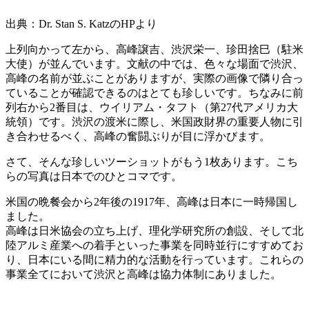
出典：Dr. Stan S. KatzのHPより
上列向かって左から、高峰譲吉、渋沢栄一、珍田捨巳（駐米
大使）が並んでいます。文献の中では、色々な場面で渋沢、
高峰の名前が並ぶことがありますが、実際の画像で隣り合っ
ていることが確認できるのはとても珍しいです。ちなみに前
列右から2番目は、ウイリアム・タフト（第27代アメリカ大
統領）です。渋沢の渡米に際し、米国政財界の重要人物に引
き合わせるべく、高峰の奮闘ぶりが目に浮かびます。
さて、そんな珍しいツーショットがもう1枚あります。こち
らの写真は日本でのひとコマです。
米国の晩餐会から2年後の1917年、高峰は日本に一時帰国し
ました。
高峰は日米協会の立ち上げ、理化学研究所の創設、そして北
陸アルミ産業への着手といった事業を同時並行にすすめてお
り、日本にいる間に精力的な活動を行っています。これらの
事業全てにおいて渋沢と高峰は協力体制にありました。