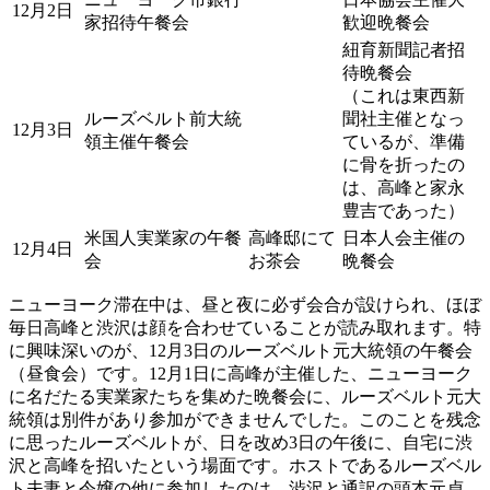
12月2日
家招待午餐会
歓迎晩餐会
紐育新聞記者招
待晩餐会
（これは東西新
ルーズベルト前大統
聞社主催となっ
12月3日
領主催午餐会
ているが、準備
に骨を折ったの
は、高峰と家永
豊吉であった）
米国人実業家の午餐
高峰邸にて
日本人会主催の
12月4日
会
お茶会
晩餐会
ニューヨーク滞在中は、昼と夜に必ず会合が設けられ、ほぼ
毎日高峰と渋沢は顔を合わせていることが読み取れます。特
に興味深いのが、12月3日のルーズベルト元大統領の午餐会
（昼食会）です。12月1日に高峰が主催した、ニューヨーク
に名だたる実業家たちを集めた晩餐会に、ルーズベルト元大
統領は別件があり参加ができませんでした。このことを残念
に思ったルーズベルトが、日を改め3日の午後に、自宅に渋
沢と高峰を招いたという場面です。ホストであるルーズベル
ト夫妻と令嬢の他に参加したのは、渋沢と通訳の頭本元貞、