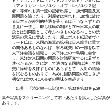
者）アツポツト氏（アウトルツク記者）シヨウ氏
（アメリカン・レヴユウ・オブ・レヴユウス記
者）等何れも第一流の記者出席し、加州問題及支
那問題を論じたり、列席者は何れも、加州に於け
る日本人が差別的待遇を受くるは正当ならずとの
意見に一致し、即ち移民の制限と在米日本人の取
扱とは別問題として考ふべきものなるべしとの渋
沢男の意見に賛成したり、席上ポスト紙記者ヴイ
ラード氏は、米国の海軍の拡張は日米親善に重大
の関係あるものなれば、寧ろ此費用の一部を以て
太平洋会議を組織し、太平洋上の一島嶼に会合
し、東洋対米国間の問題を討議研究するに若ずと
述べたるが、之に対して適切なる国防は決して国
交に障碍を及ぼすものにあらずとて、反対の議論
を試むるものありて、為めに国防問題の喧しき折
柄なれば大いに来会者の興味を喚起せり
出典：『渋沢栄一伝記資料』第33巻第33巻 p.59
集合写真をスクリーニングして右上あたりを拡大した写真が
あります。