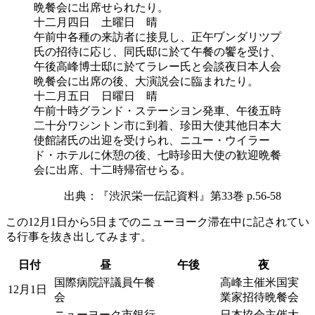
晩餐会に出席せられたり。
十二月四日 土曜日 晴
午前中各種の来訪者に接見し、正午ヷンダリツプ
氏の招待に応じ、同氏邸に於て午餐の饗を受け、
午後高峰博士邸に於てラレー氏と会談夜日本人会
晩餐会に出席の後、大演説会に臨まれたり。
十二月五日 日曜日 晴
午前十時グランド・ステーシヨン発車、午後五時
二十分ワシントン市に到着、珍田大使其他日本大
使館諸氏の出迎を受けられ、ニユー・ウイラー
ド・ホテルに休憩の後、七時珍田大使の歓迎晩餐
会に出席、十二時帰宿せらる。
出典：『渋沢栄一伝記資料』第33巻 p.56-58
この12月1日から5日までのニューヨーク滞在中に記されてい
る行事を抜き出してみます。
日付
昼
午後
夜
国際病院評議員午餐
高峰主催米国実
12月1日
会
業家招待晩餐会
ニューヨーク市銀行
日本協会主催大