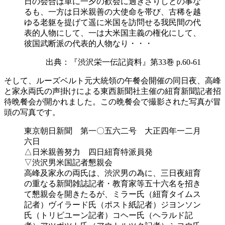
日の会合は単に一夕の歓会に過ぎざりしとの事な
るも、一方は日米親善の大使命を帯び、古稀を越
ゆる老躯を提げて遥に米国を訪問せる我民間の代
表的人物にして、一は大米国主義の権化にして、
彼国武断派の代表的人物なり・・・
出典：『渋沢栄一伝記資料』第33巻 p.60-61
そして、ルーズベルト元大統領の午餐会開催の同日夜、高峰
と家永両氏の声掛けによる東西新聞社主催の紐育新聞記者招
待晩餐会が開かれました。この晩餐会で撮影された写真が冒
頭の写真です。
東京朝日新聞 第一〇五六二号 大正四年一二月
六日
△日米親善努力 四日紐育特派員発
▽渋沢男米国記者懇親会
高峰及家永の両氏は、渋沢男の為に、三日夜紐育
の重なる新聞雑誌記者・教育家等五十六名を招き
て懇親会を開きたるが、ミラー氏（紐育タイムス
記者）ヴイラード氏（ポスト紙記者）ジヨンソン
氏（トリビユーン記者）コヘー氏（ヘラルド記