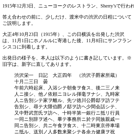
1915年12月3日、ニューヨークのレストラン、Sherry’s
答え合わせの前に、少しだけ、渡米中の渋沢の日程について
ご説明します。
大正4年10月23日（1915年）、この日横浜を出発した渋沢
は、11月1日にホノルルに寄港した後、11月8日にサンフラン
シスコに到着します。
出発日の様子を、本人は以下のように書き記しています。※
旧字は、新字に直してあります。
渋沢栄一 日記 大正四年 （渋沢子爵家所蔵）
十月二三日 曇
午前六時起床、入浴シテ朝食ヲ食ス、後二三ノ来
人ニ接シ、他ノ依頼ニヨレル揮毫ヲナシ、九時家
人ニ告別シテ家ヲ離ル、先ツ徳川公爵邸ヲ訪フテ
告別シ、尋テ大隈伯爵ノ邸ヲ訪ヘ少間会話シテ、
又中野武営氏ヲ訪ヘ、十時半第一銀行ニ抵リ行員
一同ニ別辞ヲ述ヘ、畢テ事務所ニ於テ同族親戚一
同ニ告別シ、共ニ午食ヲ食ス、十二時東京停車場
ニ抵ル、送別ノ人多数来聚シテ各余カ健康ヲ祝