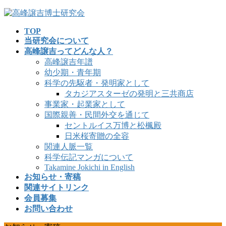
コ
ナ
ン
ビ
TOP
テ
ゲ
当研究会について
ン
ー
高峰譲吉ってどんな人？
ツ
シ
高峰譲吉年譜
へ
ョ
幼少期・青年期
ス
ン
科学の先駆者・発明家として
キ
に
タカジアスターゼの発明と三共商店
ッ
移
事業家・起業家として
プ
動
国際親善・民間外交を通じて
セントルイス万博と松楓殿
日米桜寄贈の全容
関連人脈一覧
科学伝記マンガについて
Takamine Jokichi in English
お知らせ・寄稿
関連サイトリンク
会員募集
お問い合わせ