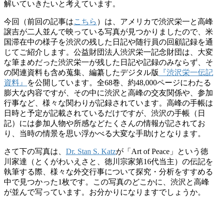
解いていきたいと考えています。
今回（前回の記事は
こちら
）は、アメリカで渋沢栄一と高峰
譲吉が二人並んで映っている写真が見つかりましたので、米
国滞在中の様子を渋沢の残した日記や随行員の回顧記録を通
じてご紹介します。公益財団法人渋沢栄一記念財団は、大変
な筆まめだった渋沢栄一が残した日記や記録のみならず、そ
の関連資料も含め蒐集、編纂したデジタル版
『渋沢栄一伝記
資料』
を公開しています。全68巻、約48,000ページにわたる
膨大な内容ですが、その中に渋沢と高峰の交友関係や、参加
行事など、様々な関わりが記録されています。高峰の手帳は
日時と予定が記載されているだけですが、渋沢の手帳（日
記）には参加人物や所感などたくさんの情報が記されてお
り、当時の情景を思い浮かべる大変な手助けとなります。
さて下の写真は、
Dr. Stan S. Katz
が「Art of Peace」という徳
川家達（とくがわいえさと、徳川宗家第16代当主）の伝記を
執筆する際、様々な外交行事について探究・分析をすすめる
中で見つかった1枚です。この写真のどこかに、渋沢と高峰
が並んで写っています。お分かりになりますでしょうか。