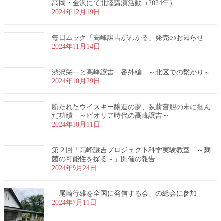
高岡・金沢にて北陸講演活動（2024年）
2024年12月19日
毎日ムック「高峰譲吉がわかる」発売のお知らせ
2024年11月14日
渋沢栄一と高峰譲吉 番外編 ～北区での繋がり～
2024年10月29日
断たれたウイスキー醸造の夢、臥薪嘗胆の末に掴ん
だ功績 ～ピオリア時代の高峰譲吉～
2024年10月11日
第２回「高峰譲吉プロジェクト科学実験教室 ～麹
菌の可能性を探る～」開催の報告
2024年9月24日
「尾崎行雄を全国に発信する会」の総会に参加
2024年7月11日