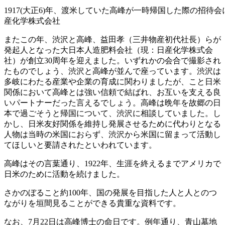
1917(大正6)年、渡米していた高峰が一時帰国した際の招待
産化学株式会社
またこの年、渋沢と高峰、益田孝（三井物産初代社長）らが
発起人となった大日本人造肥料会社（現：日産化学株式会
社）が創立30周年を迎えました。いずれかの会合で撮影され
たものでしょう、渋沢と高峰が並んで座っています。渋沢は
多岐にわたる産業や企業の育成に関わりましたが、こと日米
関係において高峰とは強い信頼で結ばれ、お互いを支える良
いパートナーだった言えるでしょう。高峰は晩年を故郷の日
本で過ごそうと帰国について、渋沢に相談していました。し
かし、日米友好関係を維持し発展させるために代わりとなる
人物は当時の米国におらず、渋沢から米国に留まって活動し
てほしいと要請されたといわれています。
高峰はその言葉通り、1922年、生涯を終えるまでアメリカで
日米のために活動を続けました。
さかのぼること約100年、国の発展を目指した人と人とのつ
ながりを垣間見ることができる貴重な資料です。
なお、7月22日は高峰博士の命日です。例年通り、青山墓地