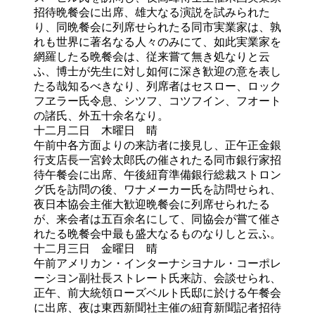
招待晩餐会に出席、雄大なる演説を試みられた
り、同晩餐会に列席せられたる同市実業家は、孰
れも世界に著名なる人々のみにて、如此実業家を
網羅したる晩餐会は、従来嘗て無き処なりと云
ふ、博士が先生に対し如何に深き歓迎の意を表し
たる哉知るべきなり、列席者はセスロー、ロック
フヱラー氏令息、シツフ、コツフイン、フオート
の諸氏、外五十余名なり。
十二月二日 木曜日 晴
午前中各方面よりの来訪者に接見し、正午正金銀
行支店長一宮鈴太郎氏の催されたる同市銀行家招
待午餐会に出席、午後紐育準備銀行総裁ストロン
グ氏を訪問の後、ワナメーカー氏を訪問せられ、
夜日本協会主催大歓迎晩餐会に列席せられたる
が、来会者は五百余名にして、同協会が嘗て催さ
れたる晩餐会中最も盛大なるものなりしと云ふ。
十二月三日 金曜日 晴
午前アメリカン・インターナシヨナル・コーポレ
ーシヨン副社長ストレート氏来訪、会談せられ、
正午、前大統領ローズベルト氏邸に於ける午餐会
に出席、夜は東西新聞社主催の紐育新聞記者招待