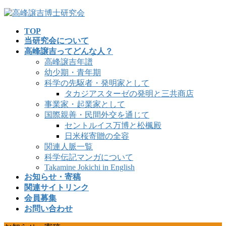
コ
ナ
ン
ビ
TOP
テ
ゲ
当研究会について
ン
ー
高峰譲吉ってどんな人？
ツ
シ
高峰譲吉年譜
へ
ョ
幼少期・青年期
ス
ン
科学の先駆者・発明家として
キ
に
タカジアスターゼの発明と三共商店
ッ
移
事業家・起業家として
プ
動
国際親善・民間外交を通じて
セントルイス万博と松楓殿
日米桜寄贈の全容
関連人脈一覧
科学伝記マンガについて
Takamine Jokichi in English
お知らせ・寄稿
関連サイトリンク
会員募集
お問い合わせ