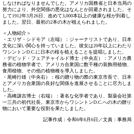
しなければなりませんでした。アメリカ国務省と日本当局の
努力により、外交関係の悪化はなんとか回避されました。そ
して1912年3月26日、改めて3,000本以上の健康な桜が到着し
ました。翌日、最初の2本の木が植えられました。
＜人物紹介＞
・エリザ・シドモア（左端）：ジャーナリストであり、日本
文化に深い関心を持っていました。彼女は20年以上にわたり
ワシントンD.C.に日本の桜を植えることを提唱しました。
・デビッド・フェアチャイルド博士（中央左）：アメリカ農
務省の植物学者で、アメリカ合衆国に数千種の装飾用植物、
食用植物、その他の植物種を導入しました。
・尾崎行雄（中央右）：桜の贈り物の際の東京市長で、日本
とアメリカ合衆国の良好な関係を進展させることに尽力しま
した。
・高峰譲吉博士（右端）：著名な化学者であり、製薬会社第
一三共の初代社長。東京市からワシントンD.C.への木の贈り
物において重要な役割を果たしました。
記事作成：令和6年6月6日／文責：事務局