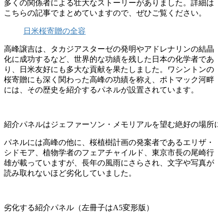
多くの関係者による壮大なストーリーがありました。詳細は
こちらの記事でまとめていますので、ぜひご覧ください。
日米桜寄贈の全容
高峰譲吉は、タカジアスターゼの発明やアドレナリンの結晶
化に成功するなど、世界的な功績を残した日本の化学者であ
り、日米友好にも多大な貢献を果たしました。ワシントンの
桜寄贈にも深く関わった高峰の功績を称え、ポトマック河畔
には、その歴史を紹介するパネルが設置されています。
紹介パネルはジェファーソン・メモリアルを望む絶好の場所
パネルには高峰の他に、桜植樹計画の発案者であるエリザ・
シドモア、植物学者のフェアチャイルド、東京市長の尾崎行
雄が載っていますが、長年の風雨にさらされ、文字や写真が
読み取れないほど劣化していました。
劣化する紹介パネル（左冊子はA5変形版）