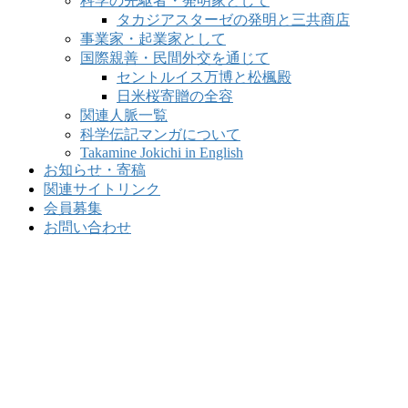
科学の先駆者・発明家として
タカジアスターゼの発明と三共商店
事業家・起業家として
国際親善・民間外交を通じて
セントルイス万博と松楓殿
日米桜寄贈の全容
関連人脈一覧
科学伝記マンガについて
Takamine Jokichi in English
お知らせ・寄稿
関連サイトリンク
会員募集
お問い合わせ