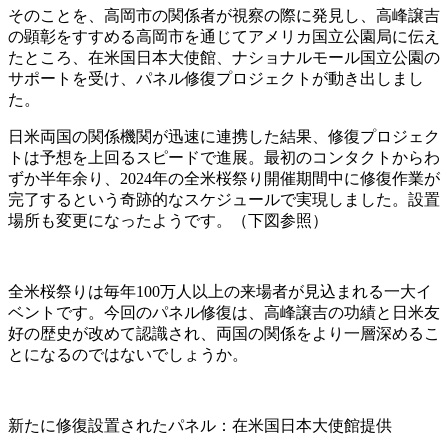
そのことを、高岡市の関係者が視察の際に発見し、高峰譲吉
の顕彰をすすめる高岡市を通じてアメリカ国立公園局に伝え
たところ、在米国日本大使館、ナショナルモール国立公園の
サポートを受け、パネル修復プロジェクトが動き出しまし
た。
日米両国の関係機関が迅速に連携した結果、修復プロジェク
トは予想を上回るスピードで進展。最初のコンタクトからわ
ずか半年余り、2024年の全米桜祭り開催期間中に修復作業が
完了するという奇跡的なスケジュールで実現しました。設置
場所も変更になったようです。（下図参照）
全米桜祭りは毎年100万人以上の来場者が見込まれる一大イ
ベントです。今回のパネル修復は、高峰譲吉の功績と日米友
好の歴史が改めて認識され、両国の関係をより一層深めるこ
とになるのではないでしょうか。
新たに修復設置されたパネル：在米国日本大使館提供