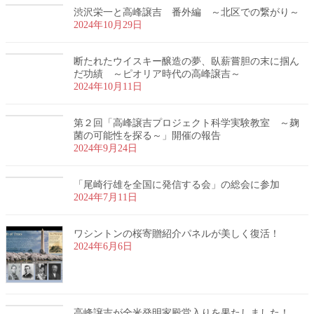
渋沢栄一と高峰譲吉 番外編 ～北区での繋がり～
2024年10月29日
断たれたウイスキー醸造の夢、臥薪嘗胆の末に掴ん
だ功績 ～ピオリア時代の高峰譲吉～
2024年10月11日
第２回「高峰譲吉プロジェクト科学実験教室 ～麹
菌の可能性を探る～」開催の報告
2024年9月24日
「尾崎行雄を全国に発信する会」の総会に参加
2024年7月11日
ワシントンの桜寄贈紹介パネルが美しく復活！
2024年6月6日
高峰譲吉が全米発明家殿堂入りを果たしました！