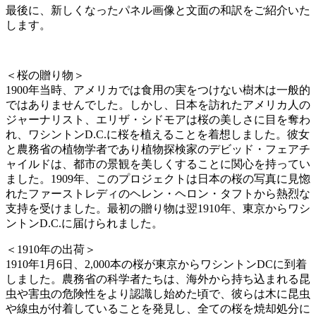
最後に、新しくなったパネル画像と文面の和訳をご紹介いた
します。
＜桜の贈り物＞
1900年当時、アメリカでは食用の実をつけない樹木は一般的
ではありませんでした。しかし、日本を訪れたアメリカ人の
ジャーナリスト、エリザ・シドモアは桜の美しさに目を奪わ
れ、ワシントンD.C.に桜を植えることを着想しました。彼女
と農務省の植物学者であり植物探検家のデビッド・フェアチ
ャイルドは、都市の景観を美しくすることに関心を持ってい
ました。1909年、このプロジェクトは日本の桜の写真に見惚
れたファーストレディのヘレン・ヘロン・タフトから熱烈な
支持を受けました。最初の贈り物は翌1910年、東京からワシ
ントンD.C.に届けられました。
＜1910年の出荷＞
1910年1月6日、2,000本の桜が東京からワシントンDCに到着
しました。農務省の科学者たちは、海外から持ち込まれる昆
虫や害虫の危険性をより認識し始めた頃で、彼らは木に昆虫
や線虫が付着していることを発見し、全ての桜を焼却処分に