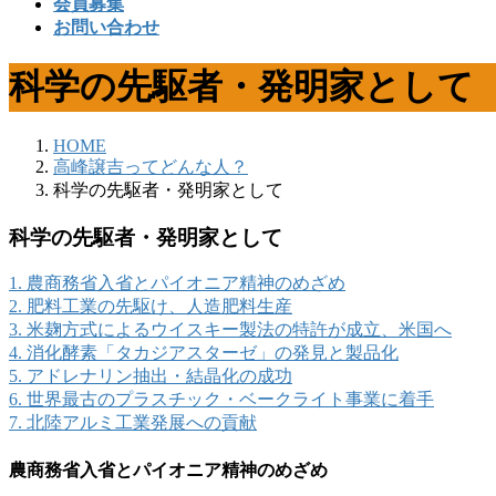
会員募集
お問い合わせ
科学の先駆者・発明家として
HOME
高峰譲吉ってどんな人？
科学の先駆者・発明家として
科学の先駆者・発明家として
1. 農商務省入省とパイオニア精神のめざめ
2. 肥料工業の先駆け、人造肥料生産
3. 米麹方式によるウイスキー製法の特許が成立、米国へ
4. 消化酵素「タカジアスターゼ」の発見と製品化
5. アドレナリン抽出・結晶化の成功
6. 世界最古のプラスチック・ベークライト事業に着手
7. 北陸アルミ工業発展への貢献
農商務省入省とパイオニア精神のめざめ