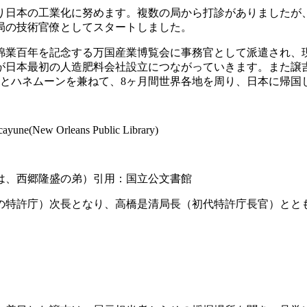
なり日本の工業化に努めます。複数の局から打診がありました
局の技術官僚としてスタートしました。
た綿業百年を記念する万国産業博覧会に事務官として派遣され、
が日本最初の人造肥料会社設立につながっていきます。また譲
行とハネムーンを兼ねて、8ヶ月間世界各地を周り、日本に帰国
 Orleans Public Library)
は、西郷隆盛の弟）引用：国立公文書館
在の特許庁）次長となり、高橋是清局長（初代特許庁長官）と