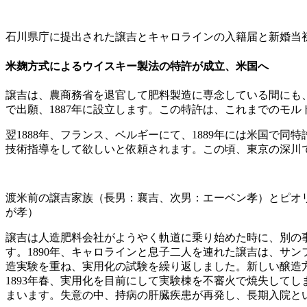
石川県庁に提出された譲吉とキャロラインの入籍届と新婚当
米麹方式によるウイスキー製法の特許が成立、米国へ
譲吉は、農商務省を退官して肥料製造に専念している間にも
で出願、1887年に設立します。この特許は、これまでのモ
翌1888年、フランス、ベルギーにて、1889年には米国
技術指導をして欲しいと依頼されます。この頃、東京の深川
渡米前の譲吉家族（長男：襄吉、次男：エーベン孝）とピオ
が孝）
譲吉は人造肥料会社がようやく軌道に乗り始めた時に、別の
す。1890年、キャロラインと息子二人を連れた譲吉は、サ
造実験を重ね、実用化の試験を繰り返しました。新しい醸造
1893年春、実用化を目前にして実験棟を不審火で焼失して
まいます。失意の中、持病の肝臓疾患が再発し、長期入院と