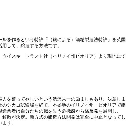
ールを作るという特許「（麹による）酒精製造法特許」を英国
活用して、醸造する方法です。
社、ウイスキートラスト社（イリノイ州ピオリア）より現地にて
実力を奮って欲しいという渋沢栄一の励ましもあり、決意しま
ト社のシカゴ試験場を経て、本拠地のイリノイ州・ピオリアで醸
製造業者は自分たちの職を失う危機感から猛反発を展開し、
し、解散が決定。新方式の醸造方法開発は完全に中止となってし
います。