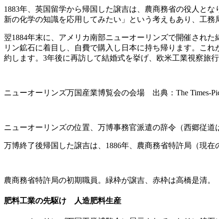
1883年、英国留学から帰国した譲吉は、農商務省の役人と
新の化学の知識を応用してみたい」という考えもあり、工務
翌1884年末に、アメリカ南部ニューオーリンズで開催され
リン鉱石に着目し、自費で購入し日本に持ち帰ります。これ
約します。3年後に再訪して結婚式を挙げ、欧米工業視察旅
ニューオーリンズ万国産業博覧会の会場 出典：The Times-Picayune(New
ニューオーリンズの位置、万博事務官派遣の辞令（西郷従道
万博終了後帰国した譲吉は、1886年、農商務省特許局（現
農商務省特許局の初期職員。緑枠が譲吉、赤枠は高橋是清。
肥料工業の先駆け 人造肥料生産