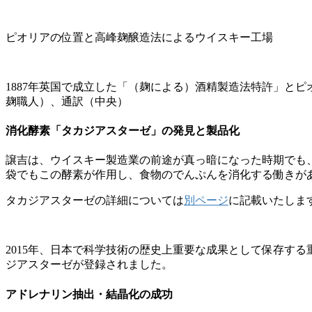
ピオリアの位置と高峰麹醸造法によるウイスキー工場
1887年英国で成立した「（麹による）酒精製造法特許」と
麹職人）、通訳（中央）
消化酵素「タカジアスターゼ」の発見と製品化
譲吉は、ウイスキー製造業の前途が真っ暗になった時期でも
袋でもこの酵素が作用し、食物のでんぷんを消化する働きが
タカジアスターゼの詳細については
別ページ
に記載いたしま
2015年、日本で科学技術の歴史上重要な成果として保存す
ジアスターゼが登録されました。
アドレナリン抽出・結晶化の成功