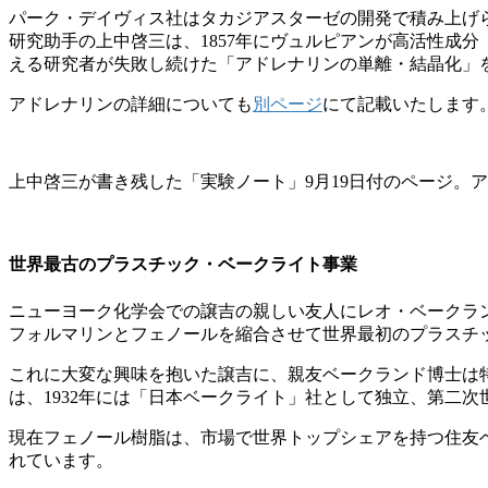
パーク・デイヴィス社はタカジアスターゼの開発で積み上げら
研究助手の上中啓三は、1857年にヴュルピアンが高活性成
える研究者が失敗し続けた「アドレナリンの単離・結晶化」
アドレナリンの詳細についても
別ページ
にて記載いたします
上中啓三が書き残した「実験ノート」9月19日付のページ。
世界最古のプラスチック・ベークライト事業
ニューヨーク化学会での譲吉の親しい友人にレオ・ベークラ
フォルマリンとフェノールを縮合させて世界最初のプラスチ
これに大変な興味を抱いた譲吉に、親友ベークランド博士は特
は、1932年には「日本ベークライト」社として独立、第二次
現在フェノール樹脂は、市場で世界トップシェアを持つ住友
れています。