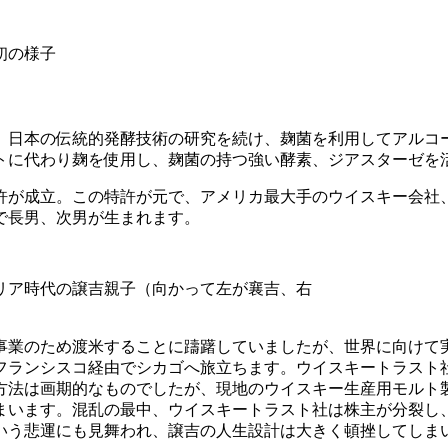
初の様子
、日本の伝統的発酵技術の研究を続け、麹菌を利用してアルコ
ルトに代わり麹を使用し、麹菌の持つ強い酵素、ジアスターゼを
で同特許が成立。この特許が元で、アメリカ最大手のウイスキー会
で長男、次男が生まれます。
リア時代の譲吉親子（向かって左が襄吉、右
事業のため渡米することに躊躇していましたが、世界に向けて
ンフランシスコ経由でシカゴへ旅立ちます。ウイスキートラス
方法は画期的なものでしたが、現地のウイスキー生産用モルト
しまいます。混乱の最中、ウイスキートラスト社は株主が分裂
いう悲運にも見舞われ、譲吉の人生設計は大きく頓挫してしま