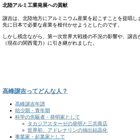
北陸アルミ工業発展への貢献
譲吉は、北陸地方にアルミニウム産業を起こすことを提唱し
先に日本で必要な産業を根付かせようとしたのです。
しかし残念ながら、第一次世界大戦後の不況の影響や、譲吉
（現在の関西電力）に引き継がれました。
高峰譲吉ってどんな人？
高峰譲吉年譜
幼少期・青年期
科学の先駆者・発明家として
タカジアスターゼの発明と三共商店
世界初、アドレナリンの抽出結晶化
事業家・起業家として