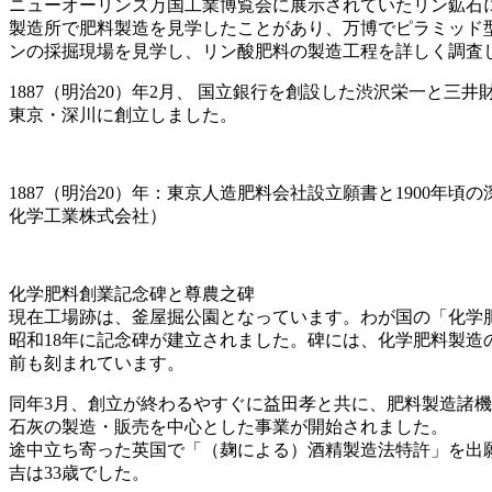
ニューオーリンズ万国工業博覧会に展示されていたリン鉱石
製造所で肥料製造を見学したことがあり、万博でピラミッド
ンの採掘現場を見学し、リン酸肥料の製造工程を詳しく調査
1887（明治20）年2月、 国立銀行を創設した渋沢栄一
東京・深川に創立しました。
1887（明治20）年：東京人造肥料会社設立願書と1900年
化学工業株式会社）
化学肥料創業記念碑と尊農之碑
現在工場跡は、釜屋掘公園となっています。わが国の「化学
昭和18年に記念碑が建立されました。碑には、化学肥料製造
前も刻まれています。
同年3月、創立が終わるやすぐに益田孝と共に、肥料製造諸機
石灰の製造・販売を中心とした事業が開始されました。
途中立ち寄った英国で「（麹による）酒精製造法特許」を出
吉は33歳でした。