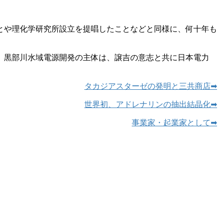
とや理化学研究所設立を提唱したことなどと同様に、何十年も
。黒部川水域電源開発の主体は、譲吉の意志と共に日本電力
タカジアスターゼの発明と三共商店➡
世界初、アドレナリンの抽出結晶化➡
事業家・起業家として➡