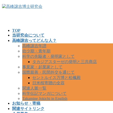
コ
ナ
ン
ビ
テ
ゲ
ン
ー
ツ
シ
TOP
へ
ョ
当研究会について
ス
ン
高峰譲吉ってどんな人？
キ
に
高峰譲吉年譜
ッ
移
幼少期・青年期
プ
動
科学の先駆者・発明家として
タカジアスターゼの発明と三共商店
事業家・起業家として
国際親善・民間外交を通じて
セントルイス万博と松楓殿
日米桜寄贈の全容
関連人脈一覧
科学伝記マンガについて
Takamine Jokichi in English
お知らせ・寄稿
関連サイトリンク