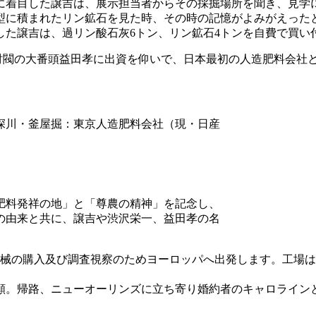
に着目した譲吉は、展示担当者からその採掘場所を聞き、見学
型に積まれたリン鉱石を見た時、その時の記憶がよみがえった
した譲吉は、過リン酸石灰6トン、リン鉱石4トンを自費で買い
と三井財閥の大番頭益田孝に出資を仰いで、日本最初の人造肥料会
頃の深川・釜屋掘：東京人造肥料会社（現・日産
肥料発祥の地」と「尊農の精神」を記念し、
の由来と共に、譲吉や渋沢栄一、益田孝の名
械の購入及び調査視察のためヨーロッパへ出発します。工場は、
願。帰路、ニューオーリンズに立ち寄り婚約者のキャロラインと