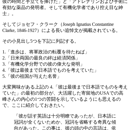
彼の時間と手立てを捧げた」と「アドレナリンおよび手術に
有効な薬品の発明者。そして有機化学者であり控え目な紳
士」。
そしてジョセフ・クラーク（Joseph Ignatius Constantine
Clarke, 1846-1927）による長い追悼文が掲載されている。
その小見出し5つを下記に列記する。
1.「進歩は、将軍政治の転覆を待たねば」
2.「日米両国の最良の絆は経済関係」
3.「有機化学分野での彼の偉大な発明」
4.「彼は最後まで日本語でものを考えていた」
5.「彼の祖国が与えた名誉」
大変興味がある上記の 4.「彼は最後まで日本語でものを考え
ていた」の最初の部分が、大活躍した寄留地のUSAでの高
峰さんの内心の1つの苦闘を示しているようにも思えるの
で、ここに紹介しておきたい。
「彼が話す英語は十分明瞭であったが、日本語に
冠詞が全くないためか、冠詞を省略する奇異な傾
向があった。この事は、彼の頭の中の言語は、依