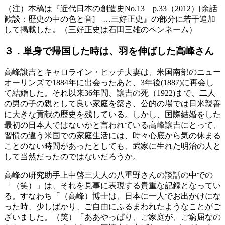
（注）本稿は『近代日本の創造史No.13 p.33（2012）[余話
歓談：歴史の中の色と音] …三好正史』の部分に若干追加
して掲載した。（三好正史は石田三雄のペンネーム）
３．単身で帰国した時は、羽を伸ばした高峰さん
高峰譲吉とキャロライン・ヒッチ夫妻は、米国南部のニュー
オーリンズで1884年に出会ったあと、3年後(1887)に再会し
て結婚した。それ以来36年間、譲吉の死（1922)まで、二人
の男の子の親として良い家庭を築き、公的の場では日米親善
に大きな貢献の歴史を残している。しかし、国際結婚をした
最初の日本人ではないかと言われている高峰譲吉にとって、
習慣の違う米国での家庭生活には、時々心底から気の休まる
ことのない時間があったとしても、武家に生れた明治の人と
して当然だったのではないだろうか。
高峰の研究助手上中啓三夫人の八重野さんの談話の中での
「（笑）」は、それを見事に表現する貴重な記録となってい
る。すなわち「（高峰）博士は、日本に一人でお出かけにな
った時、少しばかり、ご自由にふるまわれたようなことがご
ざいました。（笑）「ああやっぱり、ご家庭が、ご窮屈なの