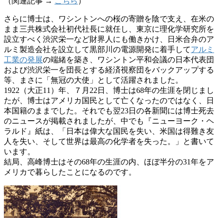
（関連記事 →
こちら
）
さらに博士は、ワシントンへの桜の寄贈を陰で支え、在米の
まま三共株式会社初代社長に就任し、東京に理化学研究所を
設立すべく渋沢栄一など財界人にも働きかけ、日米合弁のア
ルミ製造会社を設立して黒部川の電源開発に着手して
アルミ
工業の発展
の端緒を築き、ワシントン平和会議の日本代表団
および渋沢栄一を団長とする経済視察団をバックアップする
等、まさに「無冠の大使」として活躍されました。
1922（大正11）年、７月22日、博士は68年の生涯を閉じまし
たが、博士はアメリカ国民として亡くなったのではなく、日
本国籍のままでした。それでも翌23日の各新聞には博士死去
のニュースが掲載されましたが、中でも『ニューヨーク・ヘ
ラルド』紙は、「日本は偉大な国民を失い、米国は得難き友
人を失い、そして世界は最高の化学者を失った。」と書いて
います。
結局、高峰博士はその68年の生涯の内、ほぼ半分の31年をア
メリカで暮らしたことになるのです。