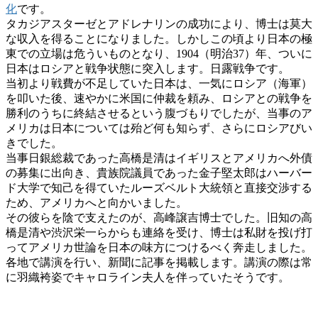
化
です。
タカジアスターゼとアドレナリンの成功により、博士は莫大
な収入を得ることになりました。しかしこの頃より日本の極
東での立場は危ういものとなり、1904（明治37）年、ついに
日本はロシアと戦争状態に突入します。日露戦争です。
当初より戦費が不足していた日本は、一気にロシア（海軍）
を叩いた後、速やかに米国に仲裁を頼み、ロシアとの戦争を
勝利のうちに終結させるという腹づもりでしたが、当事のア
メリカは日本については殆ど何も知らず、さらにロシアびい
きでした。
当事日銀総裁であった高橋是清はイギリスとアメリカへ外債
の募集に出向き、貴族院議員であった金子堅太郎はハーバー
ド大学で知己を得ていたルーズベルト大統領と直接交渉する
ため、アメリカへと向かいました。
その彼らを陰で支えたのが、高峰譲吉博士でした。旧知の高
橋是清や渋沢栄一らからも連絡を受け、博士は私財を投げ打
ってアメリカ世論を日本の味方につけるべく奔走しました。
各地で講演を行い、新聞に記事を掲載します。講演の際は常
に羽織袴姿でキャロライン夫人を伴っていたそうです。