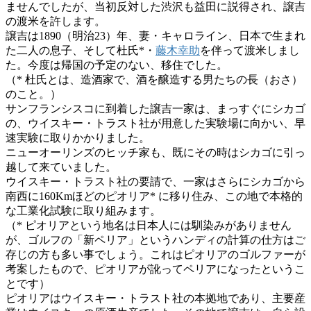
ませんでしたが、当初反対した渋沢も益田に説得され、譲吉
の渡米を許します。
譲吉は1890（明治23）年、妻・キャロライン、日本で生まれ
た二人の息子、そして杜氏*・
藤木幸助
を伴って渡米しまし
た。今度は帰国の予定のない、移住でした。
（* 杜氏とは、造酒家で、酒を醸造する男たちの長（おさ）
のこと。）
サンフランシスコに到着した譲吉一家は、まっすぐにシカゴ
の、ウイスキー・トラスト社が用意した実験場に向かい、早
速実験に取りかかりました。
ニューオーリンズのヒッチ家も、既にその時はシカゴに引っ
越して来ていました。
ウイスキー・トラスト社の要請で、一家はさらにシカゴから
南西に160Kmほどのピオリア* に移り住み、この地で本格的
な工業化試験に取り組みます。
（* ピオリアという地名は日本人には馴染みがありません
が、ゴルフの「新ペリア」というハンディの計算の仕方はご
存じの方も多い事でしょう。これはピオリアのゴルファーが
考案したもので、ピオリアが訛ってペリアになったというこ
とです）
ピオリアはウイスキー・トラスト社の本拠地であり、主要産