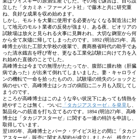
業はウイスキーの原酒生産でした。その地で譲吉は、自ら設
立した「タカミネ・ファーメント社」で藤木と共に研究重
ね、良好な成果を収め始めます。
しかし、モルトを大量に使用する必要がなくなる製造法に対
して地元のモルト業者の反発が強まり、ある夜、ピオリアの
試験場は放火と見られる火事に見舞われ、大切な麹室から何
から全て灰燼に帰してしまったのです。1892 (明治25)年、高
峰博士が出た工部大学校の後輩で、農商務省時代の助手であ
った清水鐡吉を呼び寄せ、更なる工業化試験に向けて力を入
れ始めた直後のことでした。
高峰博士は今までの無理がたたってか、腹部に腫れ物（肝臓
病であった）が出来て倒れてしまいました。妻・キャロライ
ンの機転で一命を拾ったものの、試験場の焼失のショックと
病のせいで、高峰博士はシカゴの病院に二ヶ月も入院してし
まうのです。
ところが高峰博士はこのような辛い状況下にあっても情熱を
絶やすことは無く、ついに
「タカジアスターゼ」を発見
し、
製品化への筋道を打ち立てるのです。1894 (明治27)年、高峰
博士は「タカジアスターゼ」に関する一連の特許を申請し、
取得しています。
翌1895年、高峰博士とパーク・デイビス社との間に「タカジ
アスターゼ」販売に関する契約が成立しましたが、残念なこ