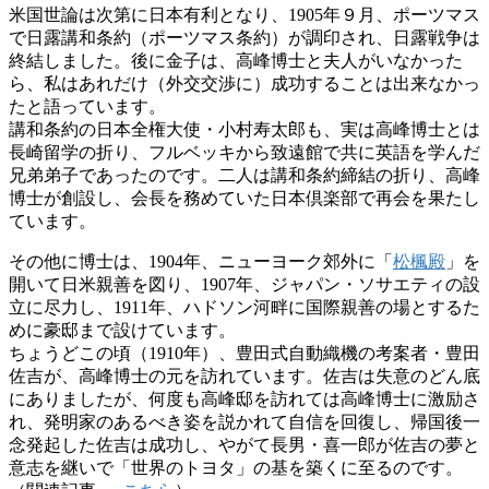
米国世論は次第に日本有利となり、1905年９月、ポーツマス
で日露講和条約（ポーツマス条約）が調印され、日露戦争は
終結しました。後に金子は、高峰博士と夫人がいなかった
ら、私はあれだけ（外交交渉に）成功することは出来なかっ
たと語っています。
講和条約の日本全権大使・小村寿太郎も、実は高峰博士とは
長崎留学の折り、フルベッキから致遠館で共に英語を学んだ
兄弟弟子であったのです。二人は講和条約締結の折り、高峰
博士が創設し、会長を務めていた日本倶楽部で再会を果たし
ています。
その他に博士は、1904年、ニューヨーク郊外に「
松楓殿
」を
開いて日米親善を図り、1907年、ジャパン・ソサエティの設
立に尽力し、1911年、ハドソン河畔に国際親善の場とするた
めに豪邸まで設けています。
ちょうどこの頃（1910年）、豊田式自動織機の考案者・豊田
佐吉が、高峰博士の元を訪れています。佐吉は失意のどん底
にありましたが、何度も高峰邸を訪れては高峰博士に激励さ
れ、発明家のあるべき姿を説かれて自信を回復し、帰国後一
念発起した佐吉は成功し、やがて長男・喜一郎が佐吉の夢と
意志を継いで「世界のトヨタ」の基を築くに至るのです。