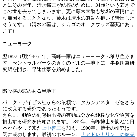
とにその翌年、清水鐡吉が結核のために、34歳という若さで
この世を去ってしまいます。更に藤木幸助も故郷の事情によ
り帰国することとなり、藤木は清水の遺骨を抱いて帰国した
そうです。（清水の墓は、シカゴのオークウッズ墓苑にあり
ます）
ニューヨーク
翌1897（明治30）年、高峰一家はニューヨークへ移り住みま
す。セントラルパークの近くのビルの半地下に、事務所兼研
究所を開き、早速仕事を始めました。
階段横の窓のある半地下
パーク・デイビス社からの依頼で、タカジアスターゼをさら
に改良する研究であったようです。
さらに、動物の副腎抽出液の有効成分から純粋な化学物質を
抽出する研究を依頼されます。1899年、高峰博士を訪ねて日
本からやって来た
上中啓三
を加え、1900年、博士の研究は一
気に成功します。最初のホルモン、
「アドレナリン」の結晶