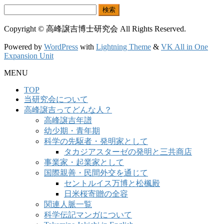
検
索:
Copyright © 高峰譲吉博士研究会 All Rights Reserved.
Powered by
WordPress
with
Lightning Theme
&
VK All in One
Expansion Unit
MENU
TOP
当研究会について
高峰譲吉ってどんな人？
高峰譲吉年譜
幼少期・青年期
科学の先駆者・発明家として
タカジアスターゼの発明と三共商店
事業家・起業家として
国際親善・民間外交を通じて
セントルイス万博と松楓殿
日米桜寄贈の全容
関連人脈一覧
科学伝記マンガについて