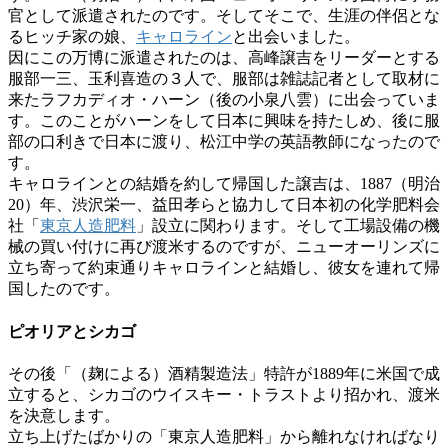
官として派遣されたのです。そしてそこで、生涯の伴侶とな
るヒッチ家の娘、
キャロライン
と出会いました。
因にこの万博に派遣されたのは、高峰譲吉をリーダーとする
服部一三、玉利喜造の３人で、服部は雑誌記者として取材に
来たラフカディオ・ハーン（後の小泉八雲）に出会っていま
す。このことがハーンをして日本に興味を持たしめ、後に服
部の口利きで日本に渡り、松江中学の英語教師になったので
す。
キャロラインとの結婚を約して帰国した譲吉は、1887（明治
20）年、渋沢栄一、益田孝らと協力して日本初の化学肥料会
社「
東京人造肥料
」設立に関わります。そして工場設備の機
械の買い付けに再び渡米するのですが、ニューオーリンズに
立ち寄って約束通りキャロラインと結婚し、彼女を連れて帰
国したのです。
ピオリアとシカゴ
その後「（麹による）酒精製造法」特許が1889年に米国で成
立すると、シカゴのウイスキー・トラストより招かれ、渡米
を決意します。
立ち上げたばかりの「東京人造肥料」から離れなければなり