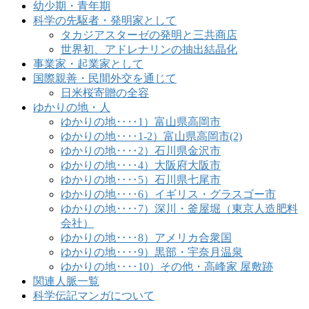
幼少期・青年期
科学の先駆者・発明家として
タカジアスターゼの発明と三共商店
世界初、アドレナリンの抽出結晶化
事業家・起業家として
国際親善・民間外交を通じて
日米桜寄贈の全容
ゆかりの地・人
ゆかりの地‥‥1）富山県高岡市
ゆかりの地‥‥1-2）富山県高岡市(2)
ゆかりの地‥‥2）石川県金沢市
ゆかりの地‥‥4）大阪府大阪市
ゆかりの地‥‥5）石川県七尾市
ゆかりの地‥‥6）イギリス・グラスゴー市
ゆかりの地‥‥7）深川・釜屋堀（東京人造肥料
会社）
ゆかりの地‥‥8）アメリカ合衆国
ゆかりの地‥‥9）黒部・宇奈月温泉
ゆかりの地‥‥10）その他・高峰家 屋敷跡
関連人脈一覧
科学伝記マンガについて