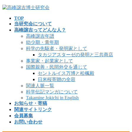
コ
ナ
ン
ビ
TOP
テ
ゲ
当研究会について
ン
ー
高峰譲吉ってどんな人？
ツ
シ
高峰譲吉年譜
へ
ョ
幼少期・青年期
ス
ン
科学の先駆者・発明家として
キ
に
タカジアスターゼの発明と三共商店
ッ
移
事業家・起業家として
プ
動
国際親善・民間外交を通じて
セントルイス万博と松楓殿
日米桜寄贈の全容
関連人脈一覧
科学伝記マンガについて
Takamine Jokichi in English
お知らせ・寄稿
関連サイトリンク
会員募集
お問い合わせ